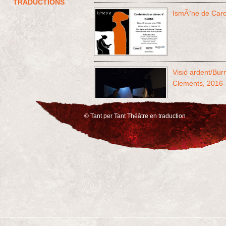
TRADUCTIONS
IsmÃ¨ne de Caro
Visió ardent/Bur
Clements, 2016
© Tant per Tant Théâtre en traduction
Connexió canad
Trilogie, Pau Mi