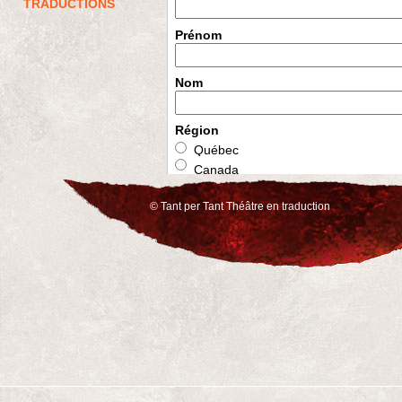
TRADUCTIONS
Prénom
Nom
Région
Québec
Canada
Pays Catalans
© Tant per Tant Théâtre en traduction
autre